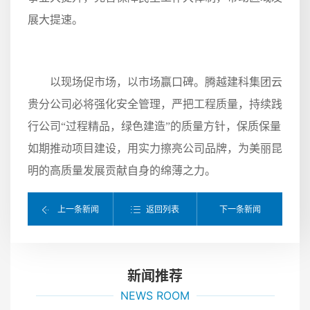
展大提速。
以现场促市场，以市场赢口碑。腾越建科集团云
贵分公司必将强化安全管理，严把工程质量，持续践
行公司“过程精品，绿色建造”的质量方针，保质保量
如期推动项目建设，用实力擦亮公司品牌，为美丽昆
明的高质量发展贡献自身的绵薄之力。
返回列表
上一条新闻
下一条新闻
新闻推荐
NEWS ROOM