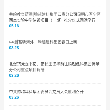
共绘教育蓝图|腾越建科集团云贵分公司昆明市晋宁区
西点实验中学建设项目（一期）推介仪式圆满举行
05.16
中标|蓄势海外，腾越建科集团春日上新
03.28
北滘镇党委书记、镇长王德华前往腾越建科集团佛肇
分公司重点项目调研
03.26
中共腾越建科集团委员会党员大会胜利召开
03.26