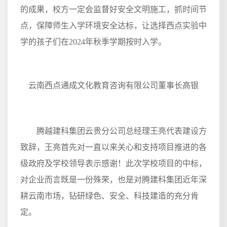
的成果，校方一定会监督好安全文明施工，抓时间节
点，保障师生入学环境安全达标，让选择西点实验中
学的孩子们在
2024
年秋季学期按时入学。
云南西点通成文化教育咨询有限公司董事长高银
腾越建科集团云贵分公司总经理王亮代表建设方
致辞，王亮首先对一直以来关心和支持项目推进的各
级政府及学校领导表示感谢！此次学校项目的中标，
对企业而言既是一份殊荣，也是对腾建科集团近年深
耕云南市场，钻研绿色、安全、科技建造的充分肯
定。