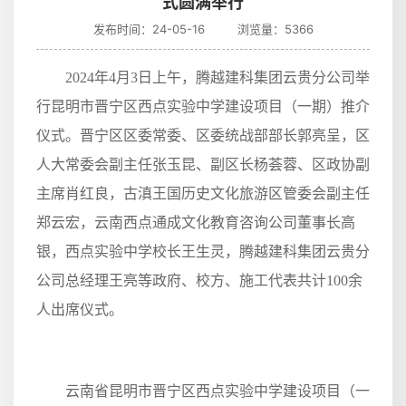
式圆满举行
发布时间：24-05-16 浏览量：5366
2024
年
4
月
3
日上午，腾越建科集团云贵分公司举
行昆明市晋宁区西点实验中学建设项目（一期）推介
仪式。晋宁区区委常委、区委统战部部长郭亮呈，区
人大常委会副主任张玉昆、副区长杨荟蓉、区政协副
主席肖红良，古滇王国历史文化旅游区管委会副主任
郑云宏，云南西点通成文化教育咨询公司董事长高
银，西点实验中学校长王生灵，腾越建科集团云贵分
公司总经理王亮等政府、校方、施工代表共计
100
余
人出席仪式。
云南省昆明市晋宁区西点实验中学建设项目（一