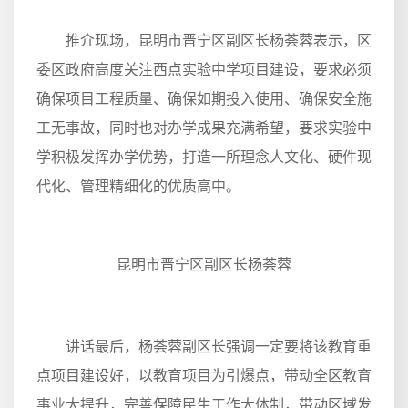
推介现场，昆明市晋宁区副区长杨荟蓉表示，区
委区政府高度关注西点实验中学项目建设，要求必须
确保项目工程质量、确保如期投入使用、确保安全施
工无事故，同时也对办学成果充满希望，要求实验中
学积极发挥办学优势，打造一所理念人文化、硬件现
代化、管理精细化的优质高中。
昆明市晋宁区副区长杨荟蓉
讲话最后，杨荟蓉副区长强调一定要将该教育重
点项目建设好，以教育项目为引爆点，带动全区教育
事业大提升，完善保障民生工作大体制，带动区域发