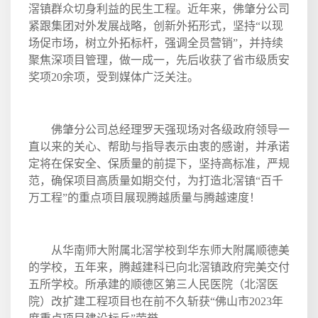
滘镇群众切身利益的民生工程。近年来，佛肇分公司
紧跟集团对外发展战略，创新外拓形式，坚持“以现
场促市场，树立外拓标杆，强调全员营销”，并持续
聚焦深项目管理，做一成一，先后收获了省市级质安
奖项
20
余项，受到媒体广泛关注。
佛肇分公司总经理罗天强现场对各级政府领导一
直以来的关心、帮助与指导表示由衷的感谢，并承诺
定将在保安全、保质量的前提下，坚持高标准，严规
范，确保项目高质量如期交付，为打造北滘镇“百千
万工程”的重点项目展现腾越质量与腾越速度！
从华南师大附属北滘学校到华东师大附属顺德美
的学校，五年来，腾越建科已向北滘镇政府完美交付
五所学校。所承建的顺德区第三人民医院（北滘医
院）改扩建工程项目也在前不久斩获“佛山市
2023
年