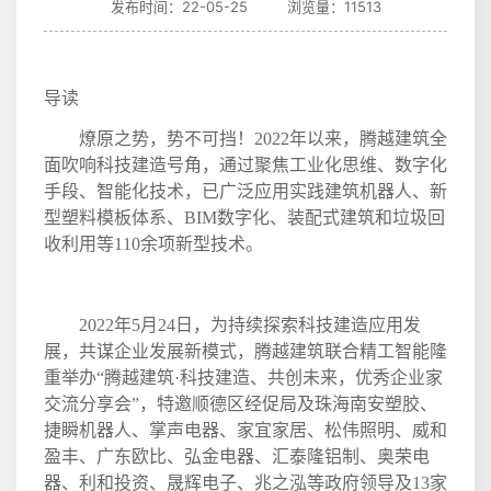
发布时间：22-05-25 浏览量：11513
导读
燎原之势，势不可挡！
2022
年以来，腾越建筑全
面吹响科技建造号角，通过聚焦工业化思维、数字化
手段、智能化技术，已广泛应用实践建筑机器人、新
型塑料模板体系、
BIM
数字化、装配式建筑和垃圾回
收利用等
110
余项新型技术。
2022
年
5
月
24
日，为持续探索科技建造应用发
展，共谋企业发展新模式，腾越建筑联合精工智能隆
重举办“腾越建筑·科技建造、共创未来，优秀企业家
交流分享会”，特邀顺德区经促局及珠海南安塑胶、
捷瞬机器人、掌声电器、家宜家居、松伟照明、威和
盈丰、广东欧比、弘金电器、汇泰隆铝制、奥荣电
器、利和投资、晟辉电子、兆之泓等政府领导及
13
家