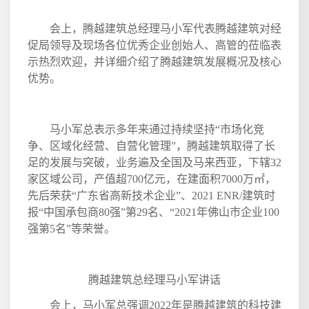
会上，腾越建筑总经理马小军代表腾越建筑对经
促局领导及现场各位优秀企业创始人、高管的莅临表
示热烈欢迎，并详细介绍了腾越建筑发展概况及核心
优势。
马小军总表示多年来通过持续坚持“市场化竞
争、区域化经营、自营化管理”，腾越建筑取得了长
足的发展与突破，业务遍及全国及马来西亚，下辖
32
家区域公司，产值超
700
亿元，在建面积
7000
万㎡，
先后荣获“广东省高新技术企业”、
2021 ENR/
建筑时
报“中国承包商
80
强”第
29
名、“
2021
年佛山市企业
100
强第
5
名”等荣誉。
腾越建筑总经理马小军讲话
会上，马小军总强调
2022
年是腾越建筑的科技建