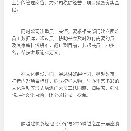
上新的管理岗位，为公司稳健经营、项目聚变夯实基
础。
同时公司注重员工关怀，要求相关部门建立困难
员工数据库，通过员工扶助基金及时为有需要的员工
及其家庭排忧解难，截止到目前，共帮扶员工
30
多
名，帮扶金额逾
30
万元。
在文化建设方面，通过讲好碧桂园、腾越故事，
打造内部项目标杆，树立榜样人物，举办丰富多彩的
文化活动等形式增进广大员工认同感、归属感，强化
“铁军”文化内涵，让全员拧成一股绳。
腾越建筑总经理马小军与
2020
腾越之星开展座谈
会