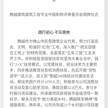
腾越建筑建筑工程专业中级职称评审委员会揭牌仪式
践行初心 不忘使命
腾越作为佛山市民营建筑企业代表，努力打造安
全、文明、和谐的“红色”工地，深入推广“把支部建
在工地上”的特色党建，全面落实“五有三强”工友关
怀工作。并积极投身国家扶贫攻坚伟大事业当中，践
行“
2+X
”扶贫模式，以党建扶贫、就业扶贫为主要抓
手，同步推进教育扶贫和消费扶贫，先后开展“党性
游学”“送义诊、送义剪”等超
500
场结对共建扶贫活
动，帮扶贫困户共计
1059
人次；积极参与公司消费扶
贫活动及爱心助学活动，善款总额
32.8
万元。参与乡
村振兴项目建设，所承建项目获得省市各级领导一致
好评，被多次授予“助力美丽乡村，腾越铁军精神”等
锦旗表彰。两年来，公司共完成
21
个乡村振兴项目建