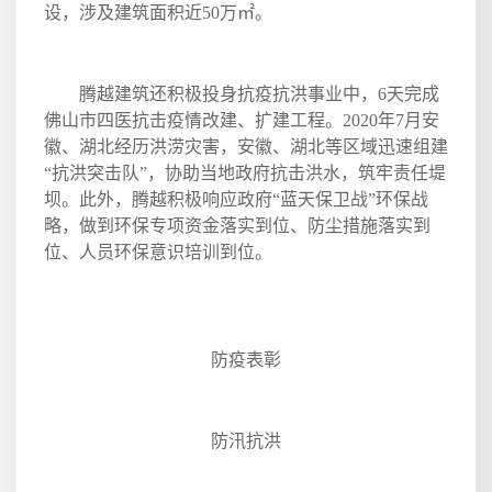
设，涉及建筑面积近
50
万㎡。
腾越建筑还积极投身抗疫抗洪事业中，
6
天完成
佛山市四医抗击疫情改建、扩建工程。
2020
年
7
月安
徽、湖北经历洪涝灾害，安徽、湖北等区域迅速组建
“抗洪突击队”，协助当地政府抗击洪水，筑牢责任堤
坝。此外，腾越积极响应政府“蓝天保卫战”环保战
略，做到环保专项资金落实到位、防尘措施落实到
位、人员环保意识培训到位。
防疫表彰
防汛抗洪