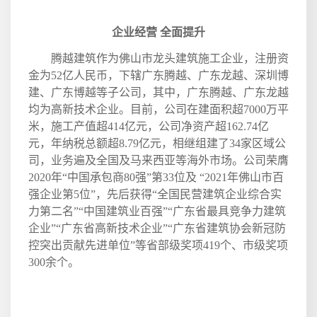
企业经营 全面提升
腾越建筑作为佛山市龙头建筑施工企业，注册资
金为
52
亿人民币，下辖广东腾越、广东龙越、深圳博
建、广东博越等子公司，其中，广东腾越、广东龙越
均为高新技术企业。目前，公司在建面积超
7000
万平
米，施工产值超
414
亿元，公司净资产超
162.74
亿
元，年纳税总额超
8.79
亿元，相继组建了
34
家区域公
司，业务遍及全国及马来西亚等海外市场。公司荣膺
2020
年“中国承包商
80
强”第
33
位及
“
2021
年佛山市百
强企业第
5
位”，先后获得“全国民营建筑企业综合实
力第二名”“中国建筑业百强”“广东省最具竞争力建筑
企业”“广东省高新技术企业”“广东省建筑协会新冠防
控突出贡献先进单位”等省部级奖项
419
个、市级奖项
300
余个。