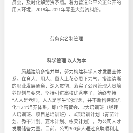
员会，及时化解劳资矛盾。着力营造公平公正公开的
用人环境，
2018
年
-2021
年零重大劳资纠纷。
劳务实名制管理
科学管理 以人为本
腾越建筑多措并举，努力构建科学人才发展全体
系。在育人、用人、留人上花心思下力气，搭建清晰
的职业发展通道，深入贯彻、落实了公司管理人员培
养规划与要求，坚持引进高校优秀学子，始终坚持
“人人是老师，人人是学生”的理念，并不断构建和优
化“
124
”培养体系，即
1
个高管会、
2
大培训班（经理
人培训班、项目总培训班）、
4
项培训计划（青苗计
划、秀干计划、嘉木计划、栋梁计划），为公司人才
发展储备力量。目前，公司
300
多人通过竞聘顺利走