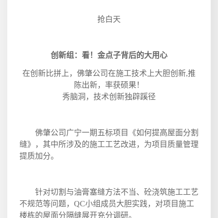
抢白天
创新组：看！金点子背后的大用心
在创新比拼上，佛肇公司在施工技术上大胆创新
,
推
陈出新，率获硕果！
秀脑洞，技术创新独辟蹊径
佛肇公司广宁一期五标项目《如何提高屋面分割
缝》，其中所涉及的施工工艺改进，为项目质量管理
提质加分。
针对切割与油膏塞缝方法不当、砼浇筑施工工艺
不规范等问题，
QC
小组成员大胆实践，对项目施工
楼栋的屋面分隔缝展开充分调研。