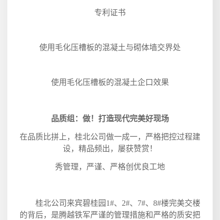
专利证书
使用毛化压槽板的混凝土与砌体墙交界处
使用毛化压槽板的混凝土企口效果
品质组：做！打造现代完美好现场
在品质比拼上，桂北公司做一成一，严格把控过程建
设，精品频出，屡获赞赏！
秀管理，严谨、严格创优良工地
桂北公司来宾碧桂园
1#
、
2#
、
7#
、
8#
楼完美交楼
的背后，是腾越铁军严谨的管理措施和严格的质安把