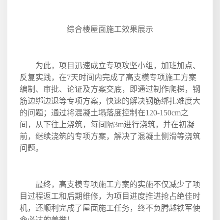
综合楼屋面施工效果展示
为此，项目迅速成立专项攻坚小组，加班加点、
反复实践，在
7
天时间内完成了高支模专项施工方案
编制、审批、论证及方案交底，即通过制作爬梯，钢
筋边绑边退等专项方案，快速的解决钢筋绑扎难度大
的问题；通过将混凝土塌落度控制在
120-150cm
之
间，从下往上浇筑，每间隔
3m
进行浇筑，并在初凝
前，继续浇筑的专项方案，解决了混凝土侧滑等浇筑
问题。
最终，高支模专项施工方案的实施不仅减少了项
目过程返工和后期维修，为项目进度推进抢占绝佳时
机，还顺利完成了屋面施工任务，终不负腾越铁军使
命必达的美誉！