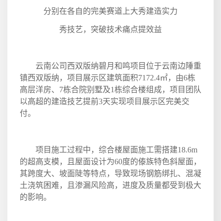
分别在各自的完美赛道上大秀建造实力
秀技艺，突破技术痛点提效益
云南公司西双版纳碧月和鸣项目位于云南边陲重
镇西双版纳，项目展示区建筑面积
7172.4
㎡，由
6
栋
高层洋房、
7
栋合院别墅及
1
栋综合楼组成，项目团队
以高超的建造技艺提前
3
天实现项目展示区完美交
付。
项目施工过程中，综合楼屋面施工需搭建
18.6m
的超高支模，且屋面设计为
60
度的傣族特色斜屋面，
其跨度大、坡面陡等特点，导致现场钢筋绑扎、混凝
土浇筑困难，且渗漏风险高，进度及质量都受到极大
的影响。