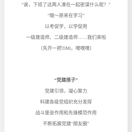
“诶，下班了这两人凑在一起密谋什么呢？”
“哦～原来在学习”
以考促学，以学促用
一级建造师、二级建造师……我们来啦
（先开一把
TiMi
，嘿嘿嘿）
“党建搭子”
党建引领，凝心聚力
科建各级党组织充分发挥
战斗堡垒作用和先锋模范作用
不断拓展党建“朋友圈”