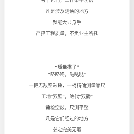
有了它们，工作事半功倍
凡是涉及测绘的地方
就能大显身手
严控工程质量，不负业主所托
“质量搭子”
“咚咚咚，哒哒哒”
一把无敌空鼓锤，一柄精确测量靠尺
工地“双璧”，绝代“双骄”
锤检空鼓，尺测平整
凡是它们经过的地方
必定完美无瑕