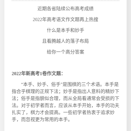
近期各省陆续公布高考成绩
2022
年高考语文作文题再上热搜
什么是本手和妙手
且看腾越人的落子布局
给你一个高分答案
2022
年新高考
1
卷作文题：
“本手、妙手、俗手”是围棋的三个术语。本手是
指合乎棋理的正规下法；妙手是指出人意料的精妙下
法；俗手是指貌似合理，而从全局看通常会受损的下
法。对于初学者而言，应该从本手开始，本手的功夫
扎实了，棋力才会提高。一些初学者热衷于追求妙
手，而忽视更为常用的本手。