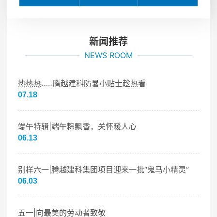
新闻推荐
NEWS ROOM
热҈热҈热҈......腾越建科防暑小贴士趁热看
07.18
端午特辑|端午粽飘香，关怀暖人心
06.13
别样六一|腾越建科集团项目迎来一批“鬼马小精灵”
06.03
五一|向最美的劳动者致敬