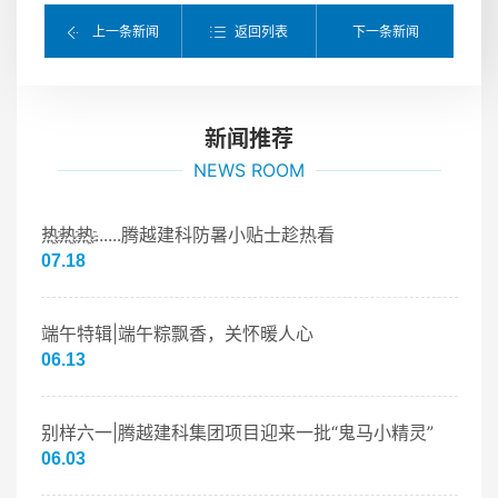
返回列表
上一条新闻
下一条新闻
新闻推荐
NEWS ROOM
热҈热҈热҈......腾越建科防暑小贴士趁热看
07.18
端午特辑|端午粽飘香，关怀暖人心
06.13
别样六一|腾越建科集团项目迎来一批“鬼马小精灵”
06.03