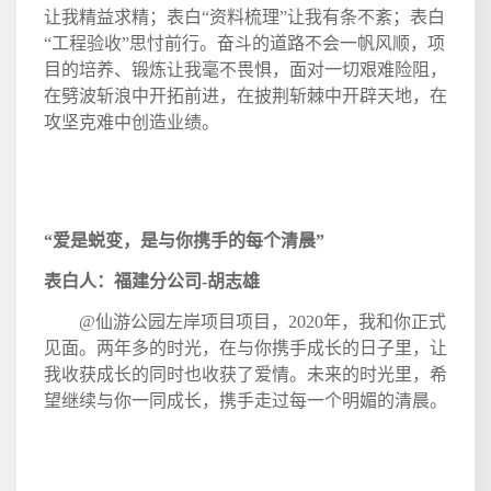
让我精益求精；表白“资料梳理”让我有条不紊；表白
“工程验收”思忖前行。奋斗的道路不会一帆风顺，项
目的培养、锻炼让我毫不畏惧，面对一切艰难险阻，
在劈波斩浪中开拓前进，在披荆斩棘中开辟天地，在
攻坚克难中创造业绩。
“爱是蜕变，是与你携手的每个清晨”
表白人：福建分公司
-
胡志雄
@
仙游公园左岸项目项目，
2020
年，我和你正式
见面。两年多的时光，在与你携手成长的日子里，让
我收获成长的同时也收获了爱情。未来的时光里，希
望继续与你一同成长，携手走过每一个明媚的清晨。