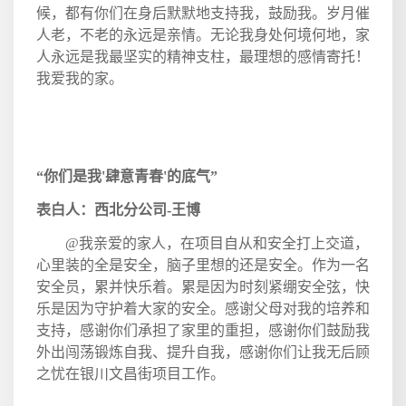
候，都有你们在身后默默地支持我，鼓励我。岁月催
人老，不老的永远是亲情。无论我身处何境何地，家
人永远是我最坚实的精神支柱，最理想的感情寄托！
我爱我的家。
“你们是我
'
肆意青春
'
的底气”
表白人：西北分公司
-
王博
@
我亲爱的家人，在项目自从和安全打上交道，
心里装的全是安全，脑子里想的还是安全。作为一名
安全员，累并快乐着。累是因为时刻紧绷安全弦，快
乐是因为守护着大家的安全。感谢父母对我的培养和
支持，感谢你们承担了家里的重担，感谢你们鼓励我
外出闯荡锻炼自我、提升自我，感谢你们让我无后顾
之忧在银川文昌街项目工作。