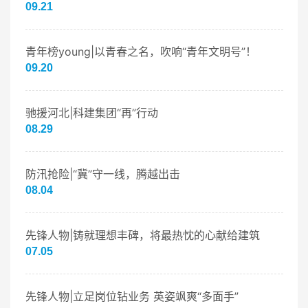
09.21
青年榜young|以青春之名，吹响“青年文明号”！
09.20
驰援河北|科建集团“再”行动
08.29
防汛抢险|“冀”守一线，腾越出击
08.04
先锋人物|铸就理想丰碑，将最热忱的心献给建筑
07.05
先锋人物|立足岗位钻业务 英姿飒爽“多面手”