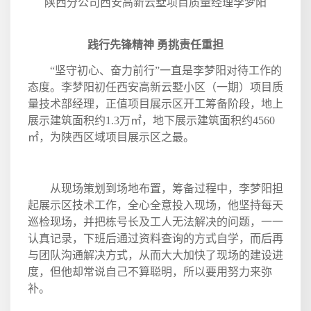
陕西分公司西安高新云墅项目质量经理李梦阳
践行先锋精神 勇挑责任重担
“坚守初心、奋力前行”一直是李梦阳对待工作的
态度。李梦阳初任西安高新云墅小区（一期）项目质
量技术部经理，正值项目展示区开工筹备阶段，地上
展示建筑面积约
1.3
万㎡，地下展示建筑面积约
4560
㎡，为陕西区域项目展示区之最。
从现场策划到场地布置，筹备过程中，李梦阳担
起展示区技术工作，全心全意投入现场，他坚持每天
巡检现场，并把栋号长及工人无法解决的问题，一一
认真记录，下班后通过资料查询的方式自学，而后再
与团队沟通解决方式，从而大大加快了现场的建设进
度，但他却常说自己不算聪明，所以要用努力来弥
补。