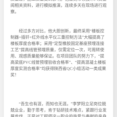
阅相关资料，进行模拟推演，连续多天在现场进行观
察。
经过多方对比，他大胆创新，最终采用“楼板控
制器
+
插钎
+
红外线水平仪三重控制方法”大幅提高了
楼板厚度合格率；采用“定型橡胶固定基座预埋连接
工艺”提高线管预埋质量，仅需定位一次，可周转使
用、观感质量能够保证。在项目团队的努力下，“提
高梁底
PVC
线管预埋验收合格率”、“提高混凝土楼板
厚度实测合格率”均获得陕西省
QC
小组活动一类成果
奖！
“吾生也有涯，而知也无涯。”李梦阳立足岗位兢
兢业业，勤于思考，肯于钻研技术难点，紧跟行业发
展步伐，正是对工程师这一职业的热爱与奉献的亲身