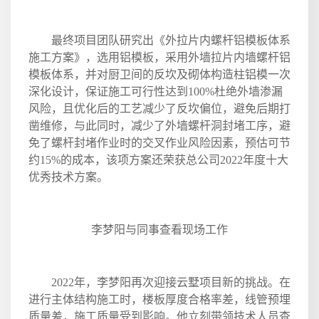
最终项目团队研究出《外拉片内螺杆铝模板体系
施工方案》，选用铝模板，采用外墙拉片内墙螺杆铝
模板体系，并对厨卫间的反坎及砌体构造柱铝模一次
深化设计，保证施工可行性达到
100%
杜绝外墙渗漏
风险，且优化后的工艺减少了反坎偏位，避免后期打
凿维修，与此同时，减少了外墙螺杆洞封堵工序，避
免了螺杆封堵作业时的交叉作业风险因素，预估可节
约
15%
的成本，该项方案还荣获总公司
2022
年度十大
优秀技术方案。
李梦阳与同事查看现场工作
2022
年，李梦阳再次迎接云墅项目新的挑战。在
进行主体结构施工时，楼板厚度合格率差，线管预埋
质量差，施工质量受到影响。他立刻带领技术人员查