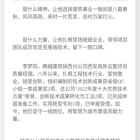
是什么精神，让他选择建筑事业一做就是八载春
秋，风风雨雨，来时一片荒芜，走时万家灯火。
是什么力量，让他扎根现场兢兢业业，带领项目
团队成员攻坚克难搞技术，留下一致口碑。
李梦阳，腾越建筑陕西分公司西安高新云墅项目
质量经理。八年以来，扎根工程技术行业，爱岗敬
业，锐意创新，组织编制的技术创新成果获省级
QC
小组一类成果奖
2
项、总公司“
2022
年度十大优秀技术
方案”荣誉、创新技术成果转化为工法
2
项，已完成申
报准备工作，实用新型专利
1
项，已申报受理。如
今，他仍坚守一线岗位，用智慧为城市建造贡献力
量。