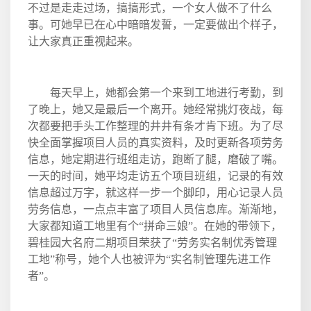
不过是走走过场，搞搞形式，一个女人做不了什么
事。可她早已在心中暗暗发誓，一定要做出个样子，
让大家真正重视起来。
每天早上，她都会第一个来到工地进行考勤，到
了晚上，她又是最后一个离开。她经常挑灯夜战，每
次都要把手头工作整理的井井有条才肯下班。为了尽
快全面掌握项目人员的真实资料，及时更新各项劳务
信息，她定期进行班组走访，跑断了腿，磨破了嘴。
一天的时间，她平均走访五个项目班组，记录的有效
信息超过万字，就这样一步一个脚印，用心记录人员
劳务信息，一点点丰富了项目人员信息库。渐渐地，
大家都知道工地里有个“拼命三娘”。在她的带领下，
碧桂园大名府二期项目荣获了“劳务实名制优秀管理
工地”称号，她个人也被评为“实名制管理先进工作
者”。