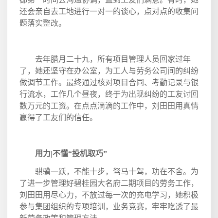
还会亲自去工地进行一对一的谈心，点对点的收集问
题落实整改。
去年腊月二十九，所有项目管理人员回家过年
了，她还坚守在办公室，为工人与劳务公司间的纠纷
做调节工作。最终通过核对项目合同、考勤记录与银
行流水，工作几个昼夜，终于为出现纠纷的工友讨回
数万元的工资。在点点滴滴的工作中，刘田田用真情
赢得了工友们的信任。
用力
|
不懂“投机取巧”
骐骥一跃，不能十步，驽马十驾，功在不舍。为
了进一步管理好碧桂园大名府二期项目的劳务工作，
刘田田用尽心力，不放过每一次的充电学习，她积极
参与集团组织的专项培训，业务竞赛，牢牢吃透了最