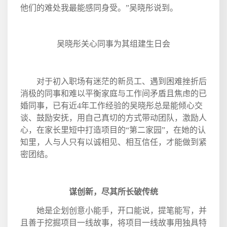
他们的难处我最能感同身受。”吴晓彤说到。
吴晓彤关心同事为其组建生日会
对于初入职场有迷茫的新员工、遇到困难挫折后
消极的同事和难以平衡家庭与工作间矛盾且焦虑的已
婚同事，已有近
4
年工作经验的吴晓彤总是能倾心交
谈、鼓励安抚，用自己真切的方式带动团队，激励人
心，在家长里短中打造项目的“第二家园”，在她的认
知里，人与人只有以诚相见、相互信任，才能做到紧
密团结。
谋创新，尽其所长破传统
她是企划创意小能手，开口能说，提笔能写，并
且善于挖掘项目一线故事，将项目一线故事用独具特