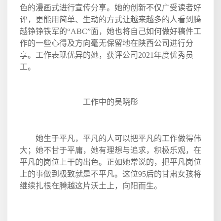
色的漫画式进行宣传分享。她的创新不仅广受读者好
评，更能用简单、生动的方式让越来越多的人看到腾
越铮铮铁军的“
ABC
”面，她也将自己如何做好稿件工
作的一些心得及方向毫无保留地在陕西公司进行分
享。工作表现优异的她，获评公司
2021
年度优秀员
工。
工作中的吴晓彤
她生于平凡，平凡的人可以把平凡的工作做得伟
大；她不甘于平庸，她有理想与追求，积极乐观，在
平凡的岗位上干的出色。正如她常说的，把平凡岗位
上的事做到极致就是不平凡。这位
95
后的甘肃女孩将
继续扎根在腾越这片沃土上，向阳而生。