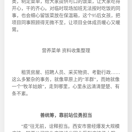
类，制定菜单，给大家提供可口的饭菜，让大家吃得
开心，干的齐心。对临时现场加班无法按时吃饭的同
事，也会细心留饭菜放在保温箱，这个
95
后女孩，把
项目同事照顾得无微不至，让项目全体成员暖心又暖
胃。
营养菜单 资料收集整理
租赁房屋、招聘人员、采买物资、考勤行政……
这么多繁杂的事务，就像草原上的“羊群”，而她就像
一个“牧羊姑娘”，走到哪里，心里永远清清楚楚、有
条不紊。
善统筹，靠前站位勇担当
“疫”往无前，诠释担当。西安市曾经爆发大规模