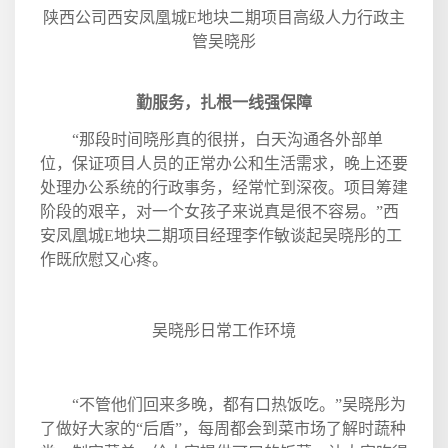
陕西公司西安凤凰城
E
地块二期项目高级人力行政主
管吴晓彤
勤服务，扎根一线强保障
“那段时间晓彤真的很拼，白天沟通各外部单
位，保证项目人员的正常办公和生活需求，晚上还要
处理办公系统的行政事务，经常忙到深夜。项目筹建
阶段的艰辛，对一个女孩子来说真是很不容易。”西
安凤凰城
E
地块二期项目经理李作敏谈起吴晓彤的工
作既欣慰又心疼。
吴晓彤日常工作环境
“不管他们回来多晚，都有口热饭吃。”吴晓彤为
了做好大家的“后盾”，每周都会到菜市场了解时蔬种