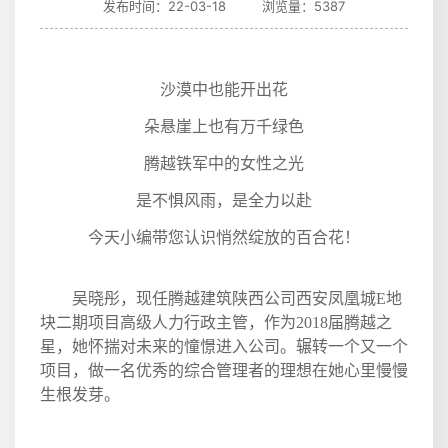
发布时间：22-03-18 浏览量：5387
沙漠中也能开出花
朵悬崖上也有万千绿色
腾越铁军中的女性之光
是不惧风雨，是全力以赴
今天小编带您认识悄然绽放的百合花！
吴晓彤，现任腾越建筑陕西公司西安凤凰城
E
地
块二期项目高级人力行政主管，作为
2018
届腾越之
星，她怀揣对未来的憧憬进入公司。辗转一个又一个
项目，做一名优秀的综合管理者的理想在她心里慢慢
生根发芽。