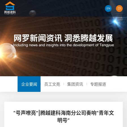
EN
企业要闻
员工文苑
集团资讯
专题报道
“号声嘹亮”|腾越建科海南分公司奏响“青年文
明号”