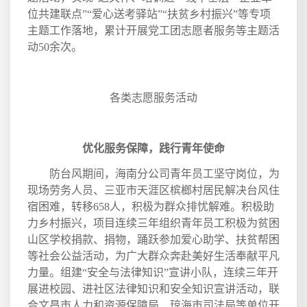
位共建联点”“爱心送考驿站”“扶贫乡村振兴”等专项
主题工作落地，累计开展党工团志愿者服务等主题活
动
50
余次。
各类志愿服务活动
优化服务保障，践行青年使命
防台风期间，海南分公司青年员工坚守岗位，为
现场劳务人员、三亚市天涯区槟榔村居民解决台风住
宿困难，转移
658
人，积极为群众排忧解难。积极助
力乡村振兴，项目连续三年组织青年员工积极为贫困
山区学校捐款、捐物，踊跃参加爱心助学、扶贫帮困
等社会公益活动，为广大群众奔赴美好生活奉献平凡
力量。组建“安全与法律知识”宣讲小队，连续三年开
展进校园、进社区法律知识和安全知识宣讲活动，联
合文昌市人力和资源保障局、琼海市司法局等单位开